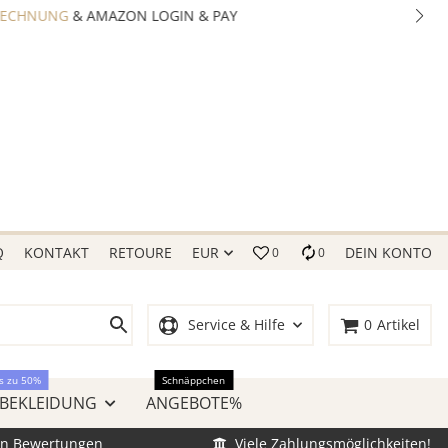
Q
KONTAKT
RETOURE
EUR
DEIN KONTO
0
0
Service & Hilfe
0
Artikel
s zu 50%
Schnäppchen
 BEKLEIDUNG
ANGEBOTE%
en Bewertungen
Viele Zahlungsmöglichkeiten!