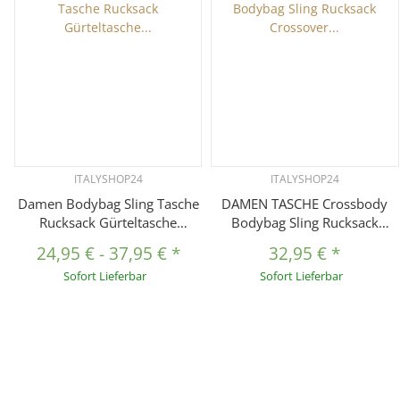
ITALYSHOP24
ITALYSHOP24
Damen Bodybag Sling Tasche
DAMEN TASCHE Crossbody
Rucksack Gürteltasche
Bodybag Sling Rucksack
Crossbag Crossover
Crossover Handytasche
24,95 €
-
37,95 €
*
32,95 €
*
Schultertasche Crossbody
Schultertasche Brusttasche
Sofort Lieferbar
Sofort Lieferbar
Brusttasche Umhängetasche
Umhängetasche Minibag
Abendtasche Unisex