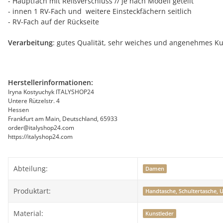
- Hauptfach mit Reißverschluss // je nach Modell geteilt
- innen 1 RV-Fach und weitere Einsteckfächern seitlich
- RV-Fach auf der Rückseite
Verarbeitung
: gutes Qualität, sehr weiches und angenehmes Ku
Herstellerinformationen:
Iryna Kostyuchyk ITALYSHOP24
Untere Rützelstr. 4
Hessen
Frankfurt am Main, Deutschland, 65933
order@italyshop24.com
https://italyshop24.com
Abteilung:
Damen
Produktart:
Handtasche, Schultertasche, 
Material:
Kunstleder