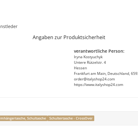
nstleder
Angaben zur Produktsicherheit
verantwortliche Person:
Iryna Kostyuchyk
Untere Rützelstr. 4
Hessen
Frankfurt am Main, Deutschland, 65
order@italyshop24.com
https://www.italyshop24.com
Umhängertasche, Schultasche
Schultertasche - CrossOver