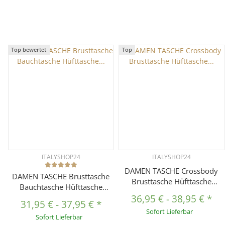
Top bewertet
Top
ITALYSHOP24
ITALYSHOP24
DAMEN TASCHE Crossbody
DAMEN TASCHE Brusttasche
Brusttasche Hüfttasche
Bauchtasche Hüfttasche
Schultertasche
Crossbody Unisex
36,95 €
-
38,95 €
*
Umhängetasche Bauchtasche
31,95 €
-
37,95 €
*
Schultertasche
Sofort Lieferbar
Gürteltasche Crossover
Sofort Lieferbar
Umhängetasche Kunstleder
Reisetasche Body Bag