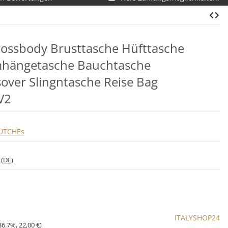
ssbody Brusttasche Hüfttasche
mhängetasche Bauchtasche
over Slingntasche Reise Bag
V2
UTCHEs
*
(DE)
ITALYSHOP24
36.7%
,
22,00 €
)