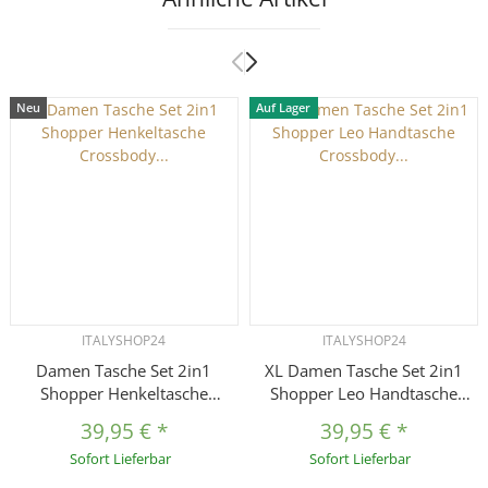
Neu
Auf Lager
ITALYSHOP24
ITALYSHOP24
Damen Tasche Set 2in1
XL Damen Tasche Set 2in1
Shopper Henkeltasche
Shopper Leo Handtasche
Crossbody Wildleder Optik
Crossbody Tote Bag
39,95 €
*
39,95 €
*
Hobo Bag Schultertasche
Schultertasche Wildleder
Sofort Lieferbar
Sofort Lieferbar
Cross Over Umhängetasche
Optik Umhängetasche Cross-
Samt
Over DIN-A4 Schmucktasche