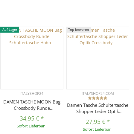
Auf Lager
Top bewertet
ITALYSHOP24
ITALYSHOP24.COM
DAMEN TASCHE MOON Bag
Damen Tasche Schultertasche
Crossbody Runde
Shopper Leder Optik
Schultertasche Hobo Bag
34,95 €
*
Crossbody Umhängetasche
Taschenanhänger
27,95 €
*
Crossover Beuteltasche
Sofort Lieferbar
Umhängetasche Shopper
Sofort Lieferbar
Reisetasche
Crossover Handtasche