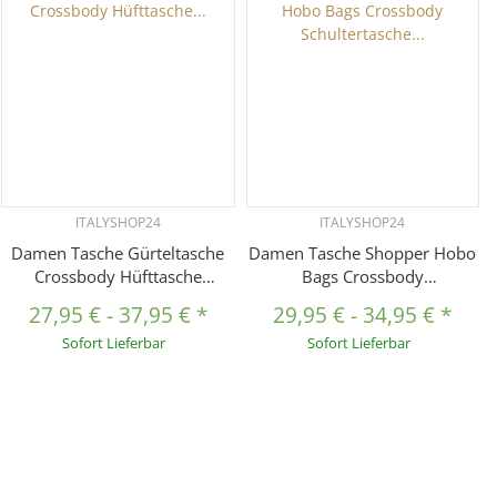
ITALYSHOP24
ITALYSHOP24
Damen Tasche Gürteltasche
Damen Tasche Shopper Hobo
Crossbody Hüfttasche
Bags Crossbody
Bauchtasche Umhängetasche
Schultertasche
27,95 €
-
37,95 €
*
29,95 €
-
34,95 €
*
Cross-Over Bodybag
Umhängetasche Handtasche
Sofort Lieferbar
Sofort Lieferbar
Schultertasche Handytasche
Gürteltasche Crossover Kunst
Kosmetiktasche Kunst-Leder
Leder
L155