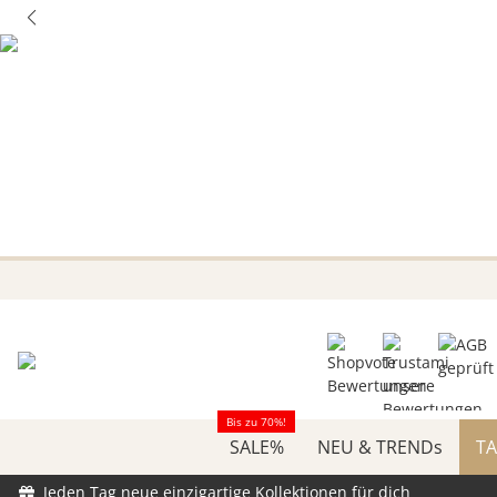
Bis zu 70%!
SALE%
NEU & TRENDs
TA
Jeden Tag neue einzigartige Kollektionen für dich