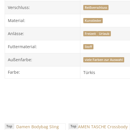
Verschluss:
Reißverschluss
Material:
Kunstleder
Anlässe:
Freizeit
Urlaub
Futtermaterial:
Stoff
Außenfarbe:
viele Farben zur Auswahl
Farbe:
Türkis
Top
Top