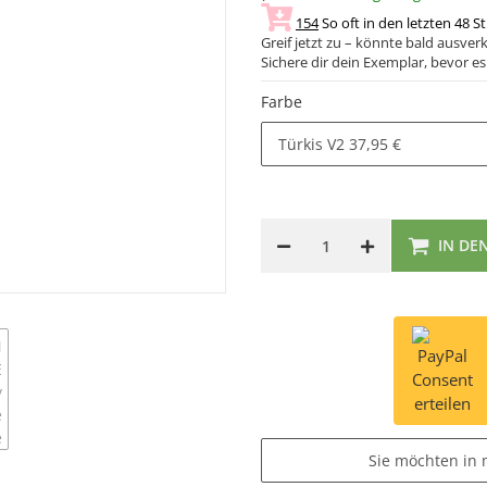
154
So oft in den letzten 48 S
Greif jetzt zu – könnte bald ausverk
Sichere dir dein Exemplar, bevor es 
Farbe
Türkis V2
37,95 €
IN DE
Consent
erteilen
Sie möchten in 