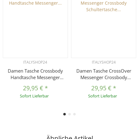
ITALYSHOP24
ITALYSHOP24
Damen Tasche Crossbody
Damen Tasche CrossOver
Handtasche Messenger
Messenger Crossbody
Schultertasche
Schultertasche
29,95 €
*
29,95 €
*
Umhängetasche Shopper
Umhängetasche Handtasche
Sofort Lieferbar
Sofort Lieferbar
Tablettasche bis ca. 7-8 Zoll
Shopper Tablettasche
Überschlagtasche Leder Optik
Überschlagtasche Reise Leder
Optik
Ähnliche Artikel