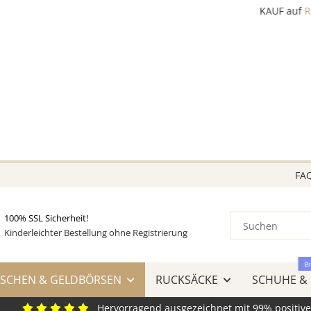
KAUF auf
RECHNUNG
& AMAZON LOGIN & PAY
VIELE SCHNÄPPCHEN!
BEREITS BIS ZU 70 REDUZIERT!
Greifen Sie jetzt zu, so lange der Vorrat reicht!
FA
100% SSL Sicherheit!
Kinderleichter Bestellung ohne Registrierung
Bi
SCHEN & GELDBÖRSEN
RUCKSÄCKE
SCHUHE &
Hervorragend ausgezeichnet mit 99% positiv