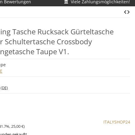
en Bewertungen
Viele Zahlungsmöglichkeiten!
ng Tasche Rucksack Gürteltasche
r Schultertasche Crossbody
ngetasche Taupe V1.
upe
LE
*
(DE)
ITALYSHOP24
41.7%
,
25,00 €
)
tunden gekauft!