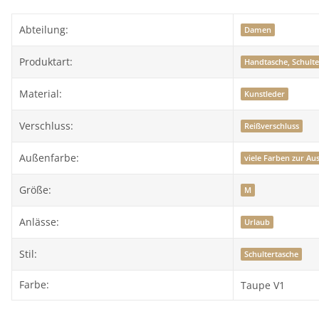
Abteilung:
Damen
Produktart:
Handtasche, Schult
Material:
Kunstleder
Verschluss:
Reißverschluss
Außenfarbe:
viele Farben zur Au
Größe:
M
Anlässe:
Urlaub
Stil:
Schultertasche
Farbe:
Taupe V1