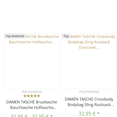
Top bewertet
Top
ITALYSHOP24
ITALYSHOP24
DAMEN TASCHE Crossbody
DAMEN TASCHE Brusttasche
Bodybag Sling Rucksack
Bauchtasche Hüfttasche
Crossover Handytasche
Crossbody Unisex
32,95 €
*
Schultertasche Brusttasche
31,95 €
-
37,95 €
*