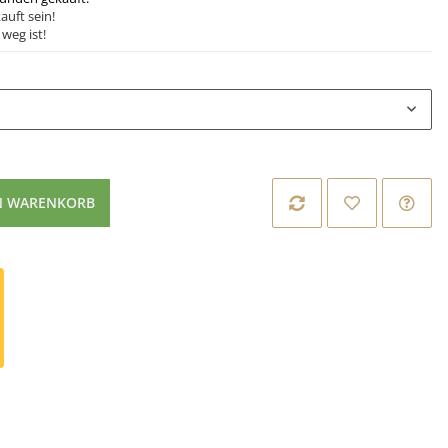
auft sein!
weg ist!
N WARENKORB