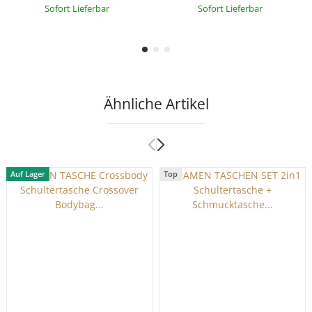
Sofort Lieferbar
Sofort Lieferbar
Schultertasche Handytasche
Gürteltasche Crossover
Kosmetiktasche Kunst-Leder
Slingntasche Reise
L155
Ähnliche Artikel
Auf Lager
Top