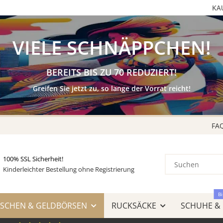
KAUF auf
RECHNUNG
& AMAZON LOGIN & PAY
VIELE SCHNÄPPCHEN!
BEREITS BIS ZU 70 REDUZIERT!
Greifen Sie jetzt zu, so lange der Vorrat reicht!
FA
100% SSL Sicherheit!
Kinderleichter Bestellung ohne Registrierung
Bi
SCHEN & GELDBÖRSEN
RUCKSÄCKE
SCHUHE &