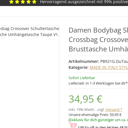
Hervorragend ausgezeichnet mit 99% positiv
Damen Bodybag Sli
Crossbag Crossove
Brusttasche Umhä
Artikelnummer:
PB921G.DuTa
Kategorie:
MADE IN ITALY STY
Sofort Lieferbar
Lieferzeit:
in 1-3 Werktagen bei dir
34,95 €
inkl. 19% MwSt. , zzgl.
Versand *
Unsere ehemalige Preis:
59,95 €
(
Exklusiv für dich günstiger um ca.
149
So oft in den letzten 48 S