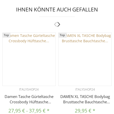
IHNEN KÖNNTE AUCH GEFALLEN
Top
Top
ITALYSHOP24
ITALYSHOP24
Damen Tasche Gürteltasche
DAMEN XL TASCHE Bodybag
Crossbody Hüfttasche
Brusttasche Bauchtasche
Bauchtasche Umhängetasche
Hüfttasche Schultertasche
27,95 €
-
37,95 €
*
29,95 €
*
Cross-Over Bodybag
Crossbody Umhängetasche