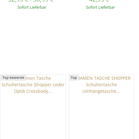
Umhängetasche Brusttasche
Bauchtasche Umhängetasche
Sofort Lieferbar
Sofort Lieferbar
CrossOver Bodybag
Cross-Over Bodybag
Schultertasche Handytasche
Schultertasche Handytasche
Geldtasche Tasche
Schminktasche
Schminktasche
Kosmetiktasche 1054
Kosmetiktasche
Top bewertet
Top