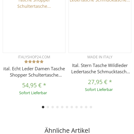
ITALYSHOP24.COM
MADE IN ITALY
Ital. Stern Tasche Wildleder
ital. Echt Leder Damen Tasche
Ledertasche Schmucktasche
Shopper Schultertasche
Umhängetasche Clutch
Umhängetasche Handtasche
27,95 €
*
Borsetta Pochette
54,95 €
*
d1
Sofort Lieferbar
Schultertasche CrossOver
Sofort Lieferbar
Abendtasche
Ähnliche Artikel