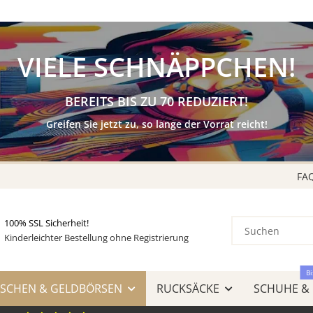
KAUF auf
RECHNUNG
& AMAZON LOGIN & PAY
VIELE SCHNÄPPCHEN!
BEREITS BIS ZU 70 REDUZIERT!
Greifen Sie jetzt zu, so lange der Vorrat reicht!
FA
100% SSL Sicherheit!
Kinderleichter Bestellung ohne Registrierung
Bi
SCHEN & GELDBÖRSEN
RUCKSÄCKE
SCHUHE &