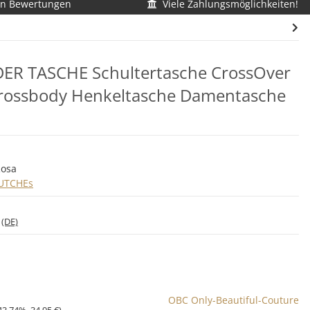
en Bewertungen
Viele Zahlungsmöglichkeiten!
DER TASCHE Schultertasche CrossOver
ossbody Henkeltasche Damentasche
Rosa
UTCHEs
*
(DE)
OBC Only-Beautiful-Couture