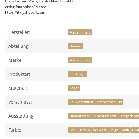
Frankfurt am Main, Deutschland, 65933
order@italyshop24.com
https://italyshop24.com
Hersteller:
Made in Italy
Abteilung:
Damen
Marke:
Made in Italy
Produktart:
Ein Träger
Material:
Leder
Verschluss:
Reißverschluss
Drehverschluss
Ausstattung:
Handytasche
Innentasche(n)
Tragerieme
Farbe:
Blau
Braun
Schwarz
Beige
Gelb
Gra