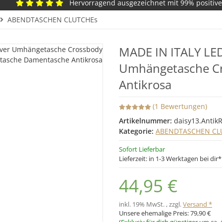
Hervorragend ausgezeichnet mit 99% positiv
ABENDTASCHEN CLUTCHEs
MADE IN ITALY LE
Umhängetasche Cr
Antikrosa
(1 Bewertungen)
Artikelnummer:
daisy13.Antik
Kategorie:
ABENDTASCHEN CL
Sofort Lieferbar
Lieferzeit:
in 1-3 Werktagen bei dir
44,95 €
inkl. 19% MwSt. , zzgl.
Versand *
Unsere ehemalige Preis:
79,90 €