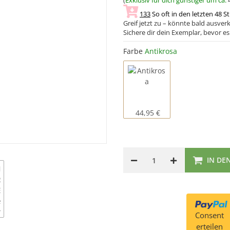
(
Exklusiv für dich günstiger um ca.
133
So oft in den letzten 48 S
Greif jetzt zu – könnte bald ausverk
Sichere dir dein Exemplar, bevor es 
Farbe
Antikrosa
44,95 €
IN DE
Consent
erteilen