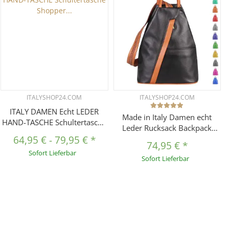
ITALYSHOP24.COM
ITALYSHOP24.COM
ITALY DAMEN Echt LEDER
Made in Italy Damen echt
HAND-TASCHE Schultertasche
Leder Rucksack Backpack
Shopper Umhängetasche
64,95 €
-
79,95 €
*
Lederrucksack
Beuteltasche Metallic Bag
74,95 €
*
Sofort Lieferbar
Sofort Lieferbar