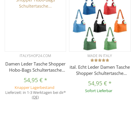
ITALYSHOP24.COM
MADE IN ITALY
Damen Leder Tasche Shopper
ital. Echt Leder Damen Tasche
Hobo-Bags Schultertasche
Shopper Schultertasche
Umhängetasche Handtasche
54,95 €
*
Umhängetasche Handtasche
Henkeltasche Ledertasche
54,95 €
*
Knapper Lagerbestand
Damentasche Grau
Sofort Lieferbar
Lieferzeit:
in 1-3 Werktagen bei dir*
(DE)