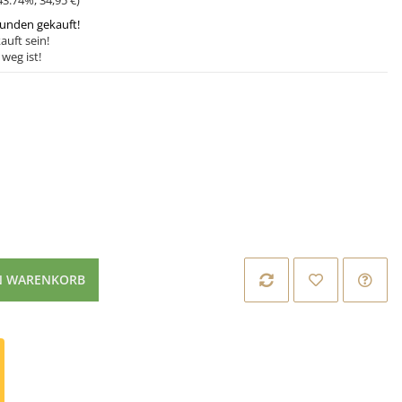
43.74%
,
34,95 €
)
tunden gekauft!
auft sein!
weg ist!
N WARENKORB