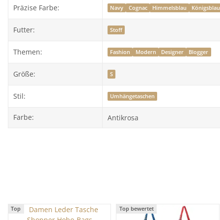
Präzise Farbe:
Navy
Cognac
Himmelsblau
Königsbla
Futter:
Stoff
Themen:
Fashion
Modern
Designer
Blogger
Größe:
S
Stil:
Umhängetaschen
Farbe:
Antikrosa
Top
Top bewertet