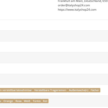
Frankfurt am Main, Deutschland, 65
order@italyshop24.com
https://www.italyshop24.com
n verstellbar/abnehmbar
Verstellbare Trageriemen
Außentasche(n)
Fächer
u
Orange
Rosa
Weiß
Türkis
Rot