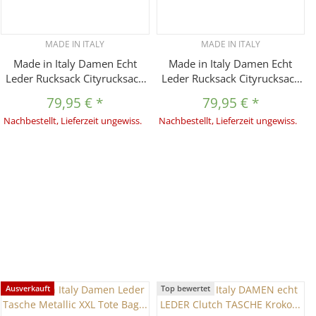
MADE IN ITALY
MADE IN ITALY
Made in Italy Damen Echt
Made in Italy Damen Echt
Leder Rucksack Cityrucksack
Leder Rucksack Cityrucksack
Shopper Daypack
Shopper Daypack
79,95 €
*
79,95 €
*
Schultertasche Lederrucksack
Schultertasche Lederrucksack
Nachbestellt, Lieferzeit ungewiss.
Nachbestellt, Lieferzeit ungewiss.
Handtasche Stadtrucksack
Handtasche Stadtrucksack
Backpack DunkelGrau
Backpack Schwarz
Ausverkauft
Top bewertet