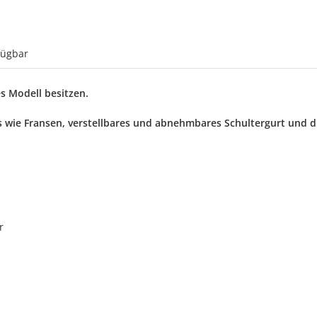
fügbar
es Modell besitzen.
tails wie Fransen, verstellbares und abnehmbares Schultergurt un
r