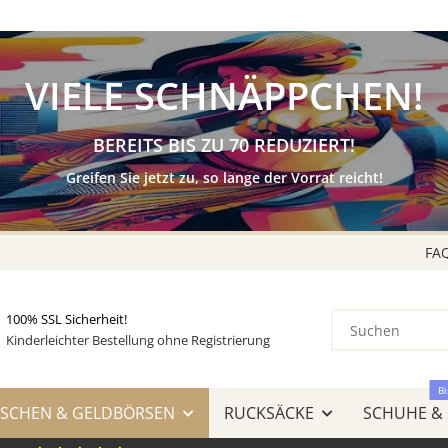
KAUF auf
RECHNUNG
& AMAZON LOGIN & PAY
VIELE SCHNÄPPCHEN!
BEREITS BIS ZU 70 REDUZIERT!
Greifen Sie jetzt zu, so lange der Vorrat reicht!
FA
100% SSL Sicherheit!
Kinderleichter Bestellung ohne Registrierung
Bi
SCHEN & GELDBÖRSEN
RUCKSÄCKE
SCHUHE &