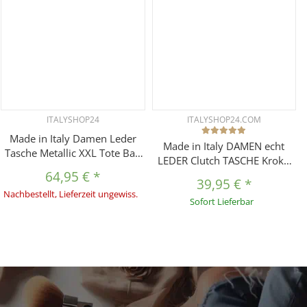
ITALYSHOP24
ITALYSHOP24.COM
Made in Italy Damen Leder
Made in Italy DAMEN echt
Tasche Metallic XXL Tote Bag
LEDER Clutch TASCHE Kroko
Shopper Handtasche DIN-A4
64,95 €
*
Wildleder Handtasche
Schultertasche Businesstasche
39,95 €
*
Umhängetasche Ledertasche
Nachbestellt, Lieferzeit ungewiss.
Sofort Lieferbar
Schultertasche Fransen Cross-
Over