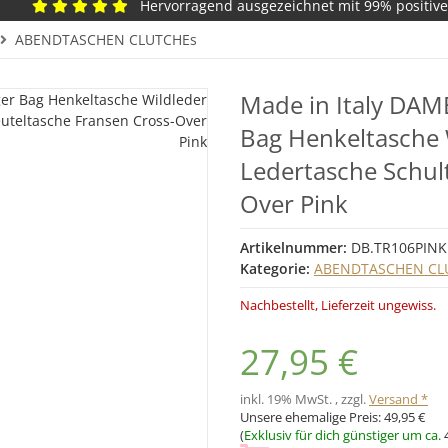
Hervorragend ausgezeichnet mit 99% positiv
ABENDTASCHEN CLUTCHEs
Made in Italy DA
Bag Henkeltasche
Ledertasche Schul
Over Pink
Artikelnummer:
DB.TR106PINK
Kategorie:
ABENDTASCHEN CL
Nachbestellt, Lieferzeit ungewiss.
27,95 €
inkl. 19% MwSt. , zzgl.
Versand *
Unsere ehemalige Preis:
49,95 €
(
Exklusiv für dich günstiger um ca.