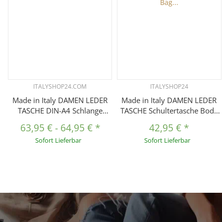
ITALYSHOP24.COM
ITALYSHOP24
Made in Italy DAMEN LEDER
Made in Italy DAMEN LEDER
TASCHE DIN-A4 Schlange
TASCHE Schultertasche Body
Prägung Shopper Tote Bag
Bag Wildleder Handtasche
63,95 €
-
64,95 €
*
42,95 €
*
Schultertasche
Umhängetasche Ledertasche
Sofort Lieferbar
Sofort Lieferbar
Messenger Cross-Over
Abendtasche Clutch