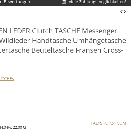
en Bewertungen
Viele Zahlungsmöglichkeiten!
MEN LEDER Clutch TASCHE Messenger
 Wildleder Handtasche Umhängetasche
tertasche Beuteltasche Fransen Cross-
UTCHEs
ITALYSHOP24.COM
44.04%
,
22,00 €
)