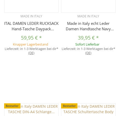
MADE IN ITALY
MADE IN ITALY
ITAL DAMEN LEDER RUCKSACK
Made in Italy echt Leder
Hand-Tasche Daypack
Damen Handtasche Navy
Schultertasche Ledertasche
Fransentasche Schultertasche
59,95 €
*
39,95 €
*
Shopper Lederrucksack
Nappaleder Umhängetasche
Knapper Lagerbestand
Sofort Lieferbar
Cognac
Crossover Ledertasche
Lieferzeit:
in 1-3 Werktagen bei dir*
Lieferzeit:
in 1-3 Werktagen bei dir*
(DE)
(DE)
Bestseller
Bestseller