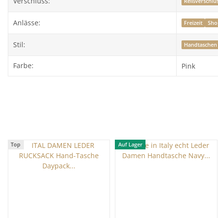
Verschluss:
Reißverschlu
Anlässe:
Freizeit
Sho
Stil:
Handtaschen
Farbe:
Pink
Top
Auf Lager