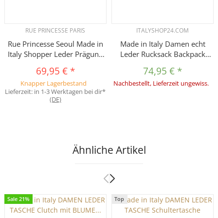
RUE PRINCESSE PARIS
ITALYSHOP24.COM
Rue Princesse Seoul Made in
Made in Italy Damen echt
Italy Shopper Leder Prägung
Leder Rucksack Backpack
Damen Tasche
Lederrucksack Tasche
69,95 €
*
74,95 €
*
Umhängetasche
Schultertasche Ledertasche
Knapper Lagerbestand
Nachbestellt, Lieferzeit ungewiss.
Schultertasche Ledertasche
Nappaleder Dunkelblau/Navy
Lieferzeit:
in 1-3 Werktagen bei dir*
Reisetasche UVP 339
(DE)
Ähnliche Artikel
Sale 21%
Top