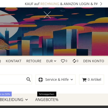
Q
KONTAKT
RETOURE
EUR
DEIN KONTO
0
0
Service & Hilfe
0
Artikel
s zu 50%
Schnäppchen
 BEKLEIDUNG
ANGEBOTE%