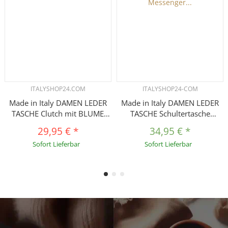
ITALYSHOP24.COM
ITALYSHOP24-COM
Made in Italy DAMEN LEDER
Made in Italy DAMEN LEDER
TASCHE Clutch mit BLUME
TASCHE Schultertasche
Applikation & Kette
Messenger Bag Wildleder
29,95 €
*
34,95 €
*
Umhängetasche Ledertasche
Handtasche Umhängetasche
Sofort Lieferbar
Sofort Lieferbar
Schultertasche Cross-Over
Ledertasche Bodybag
Schmucktasche Nieten
CrossBody CrossOver
Messenger Bag