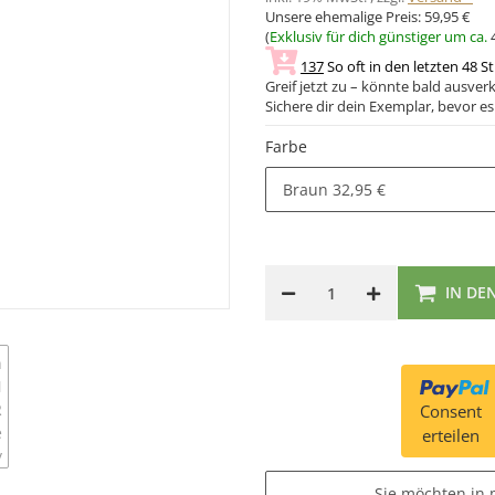
Unsere ehemalige Preis:
59,95 €
(
Exklusiv für dich günstiger um ca.
137
So oft in den letzten 48 S
Greif jetzt zu – könnte bald ausverk
Sichere dir dein Exemplar, bevor es 
Farbe
Braun
32,95 €
IN DE
Consent
erteilen
Sie möchten in 