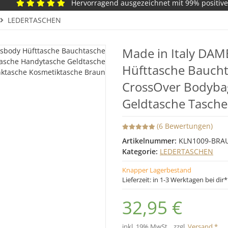
Hervorragend ausgezeichnet mit 99% positiv
LEDERTASCHEN
Made in Italy DAM
Hüfttasche Bauch
CrossOver Bodyba
Geldtasche Tasch
(6 Bewertungen)
Artikelnummer:
KLN1009-BRA
Kategorie:
LEDERTASCHEN
Knapper Lagerbestand
Lieferzeit:
in 1-3 Werktagen bei dir
32,95 €
inkl. 19% MwSt. , zzgl.
Versand *