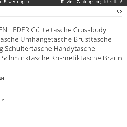
en Bewertungen
Viele Zahlungsmöglichkeiten!
EN LEDER Gürteltasche Crossbody
tasche Umhängetasche Brusttasche
g Schultertasche Handytasche
e Schminktasche Kosmetiktasche Braun
UN
*
(DE)