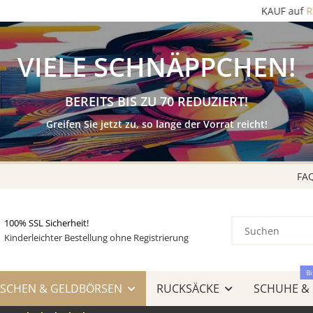
KAUF auf
RECHNUNG
& AMAZON LOGIN & PAY
VIELE SCHNÄPPCHEN!
BEREITS BIS ZU 70 REDUZIERT!
Greifen Sie jetzt zu, so lange der Vorrat reicht!
FA
100% SSL Sicherheit!
Kinderleichter Bestellung ohne Registrierung
Bi
SCHEN & GELDBÖRSEN
RUCKSÄCKE
SCHUHE &