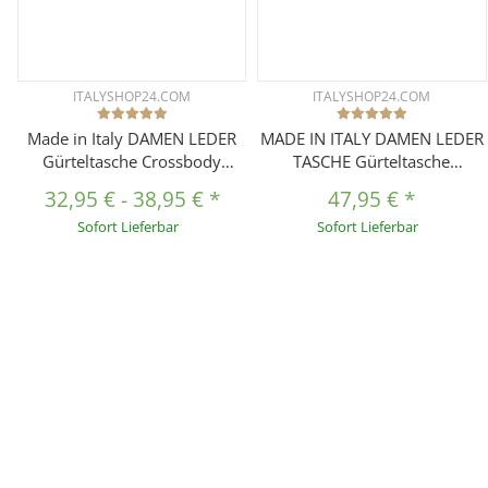
ITALYSHOP24.COM
ITALYSHOP24.COM
Made in Italy DAMEN LEDER
MADE IN ITALY DAMEN LEDER
Gürteltasche Crossbody
TASCHE Gürteltasche
Hüfttasche Bauchtasche
Crossbody Hüfttasche
32,95 €
-
38,95 €
*
47,95 €
*
Umhängetasche Brusttasche
Bauchtasche Umhängetasche
Sofort Lieferbar
Sofort Lieferbar
CrossOver Bodybag
Schultertasche Brusttasche
Schultertasche Handytasche
CrossOver Ledertasche
Geldtasche Tasche
Bodybag
Schminktasche
Kosmetiktasche