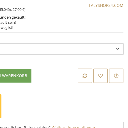
ITALYSHOP24.COM
45.04%
,
27,00 €
)
tunden gekauft!
auft sein!
weg ist!
N WARENKORB
monatlichen Raten zahlen?
Weitere Informationen