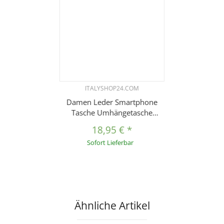
ITALYSHOP24.COM
Damen Leder Smartphone
Tasche Umhängetasche
Schultertasche Handytasche
18,95 €
*
Minibag Kroko Optik
Sofort Lieferbar
Geldtasche Ledertasche
Crossbody Abendtasche
Ähnliche Artikel