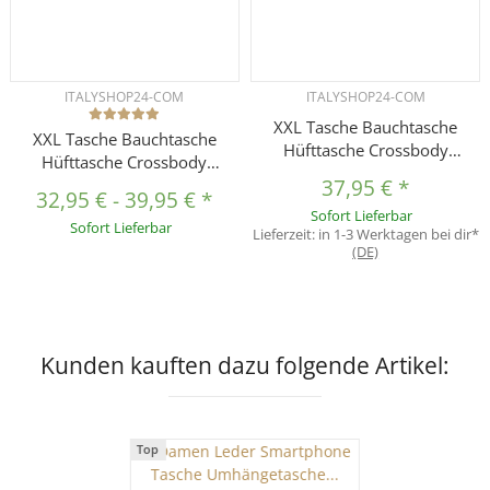
ITALYSHOP24-COM
ITALYSHOP24-COM
XXL Tasche Bauchtasche
XXL Tasche Bauchtasche
Hüfttasche Crossbody
Hüfttasche Crossbody
Schultertasche
Schultertasche
37,95 €
*
Umhängetasche Kunstleder
32,95 €
-
39,95 €
*
Umhängetasche Kunstleder
Sofort Lieferbar
Gürteltasche Crossover
Sofort Lieferbar
Gürteltasche Crossover
Lieferzeit:
in 1-3 Werktagen bei dir*
Slingntasche Unisex Bag
(DE)
Slingntasche Unisex Bag
Cognac
Kunden kauften dazu folgende Artikel:
Top