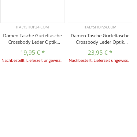
ITALYSHOP24.COM
ITALYSHOP24.COM
Damen Tasche Gürteltasche
Damen Tasche Gürteltasche
Crossbody Leder Optik
Crossbody Leder Optik
Hüfttasche Bauchtasche
Hüfttasche Bauchtasche
19,95 €
*
23,95 €
*
Umhängetasche Cross-Over
Umhängetasche Cross-Over
Nachbestellt, Lieferzeit ungewiss.
Nachbestellt, Lieferzeit ungewiss.
Bodybag Schultertasche
Bodybag Schultertasche
Handytasche Geldtasche
Handytasche Geldtasche
AntikSilber