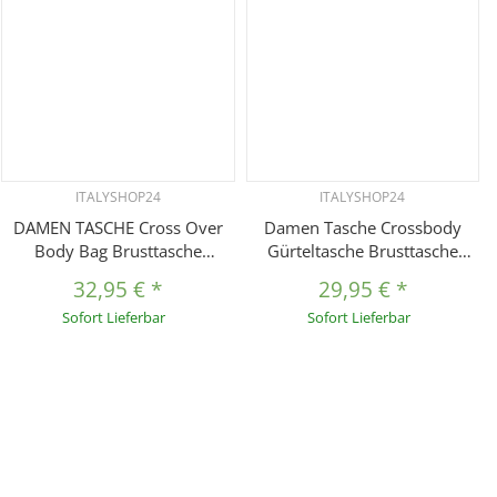
ITALYSHOP24
ITALYSHOP24
DAMEN TASCHE Cross Over
Damen Tasche Crossbody
Body Bag Brusttasche
Gürteltasche Brusttasche
Umhängetasche
Umhängetasche Bodybag
32,95 €
*
29,95 €
*
Schultertasche Brieftasche
Hüfttasche Crossover
Sofort Lieferbar
Sofort Lieferbar
Smartphone Geldtasche
Bauchtasche Schultertasche
Abend Handy Clutch
Handytasche Kunstleder