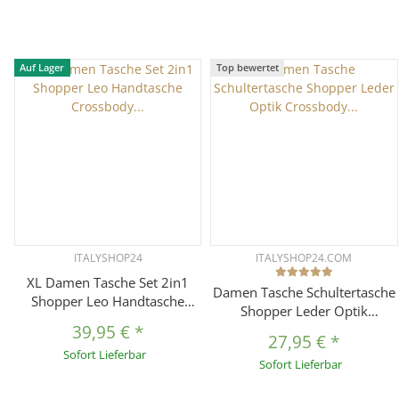
Auf Lager
Top bewertet
ITALYSHOP24
ITALYSHOP24.COM
XL Damen Tasche Set 2in1
Damen Tasche Schultertasche
Shopper Leo Handtasche
Shopper Leder Optik
Crossbody Tote Bag
39,95 €
*
Crossbody Umhängetasche
Schultertasche Wildleder
27,95 €
*
Crossover Beuteltasche
Sofort Lieferbar
Optik Umhängetasche Cross-
Sofort Lieferbar
Reisetasche
Over DIN-A4 Schmucktasche
Samt