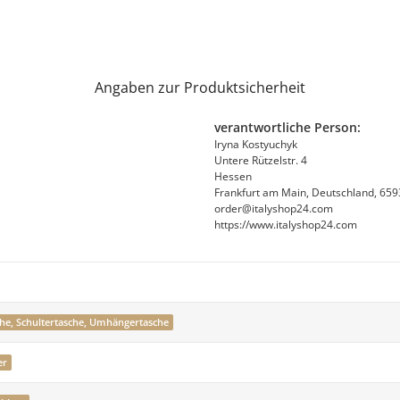
Angaben zur Produktsicherheit
verantwortliche Person:
Iryna Kostyuchyk
Untere Rützelstr. 4
Hessen
Frankfurt am Main, Deutschland, 65
order@italyshop24.com
https://www.italyshop24.com
he, Schultertasche, Umhängertasche
er