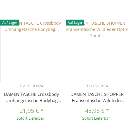
Auf Lager
Auf Lager
ITALYSHOP24
ITALYSHOP24
DAMEN TASCHE Crossbody
DAMEN TASCHE SHOPPER
Umhängetasche Bodybag
Fransentasche Wildleder
Schultertasche Smartphone
Optik Samt Boho Crossbody
21,95 €
*
43,95 €
*
Handytasche Crossover
Schultertasche Hobo Bag
Sofort Lieferbar
Sofort Lieferbar
Geldbörse Brusttasche
CrossOver Umhängetasche
Handtasche Brieftasche
Messenger Henkeltasche City
Kartenetui
Bag