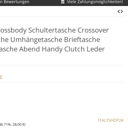
en Bewertungen
Viele Zahlungsmöglichkeiten!
ssbody Schultertasche Crossover
che Umhängetasche Brieftasche
asche Abend Handy Clutch Leder
LE
ITALYSHOP24
46.71%
,
28,00 €
)