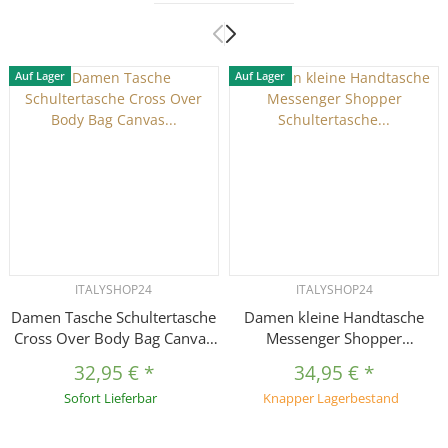
Auf Lager
Auf Lager
ITALYSHOP24
ITALYSHOP24
Damen Tasche Schultertasche
Damen kleine Handtasche
Cross Over Body Bag Canvas
Messenger Shopper
Umhängetasche Brusttasche
Schultertasche Crossover
32,95 €
*
34,95 €
*
Muster Gürtel Bodybag
Umhängetasche Bodybag
Sofort Lieferbar
Knapper Lagerbestand
Damentasche Handtasche
Henkeltasche Crossbody
Brieftasche Reise Kunst-Leder
Abendtasche