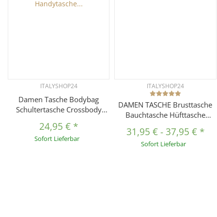
ITALYSHOP24
ITALYSHOP24
Damen Tasche Bodybag
DAMEN TASCHE Brusttasche
Schultertasche Crossbody
Bauchtasche Hüfttasche
Handytasche Crossover
24,95 €
*
Crossbody Unisex
Kunstleder Umhängetasche
31,95 €
-
37,95 €
*
Schultertasche
Sofort Lieferbar
Handtasche Reise
Sofort Lieferbar
Umhängetasche Kunstleder
Gürteltasche Crossover
Slingntasche Reise Bag