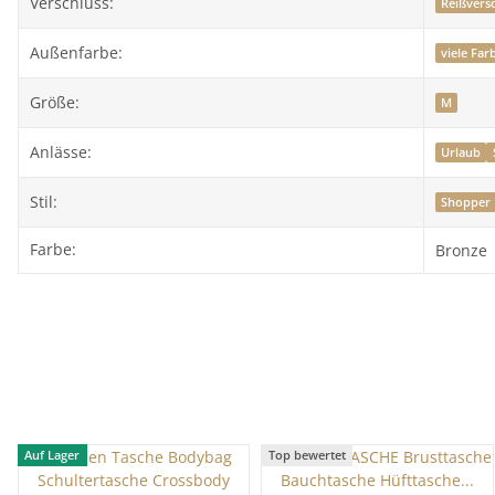
Verschluss:
Reißvers
Außenfarbe:
viele Fa
Größe:
M
Anlässe:
Urlaub
Stil:
Shopper
Farbe:
Bronze
Auf Lager
Top bewertet