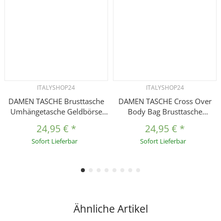
ITALYSHOP24
ITALYSHOP24
DAMEN TASCHE Brusttasche
DAMEN TASCHE Cross Over
Umhängetasche Geldbörse
Body Bag Brusttasche
Schultertasche Brieftasche
Umhängetasche
24,95 €
*
24,95 €
*
Smartphone Geldtasche Cross
Schultertasche Brieftasche
Sofort Lieferbar
Sofort Lieferbar
Over body Bag Abendtasche
Smartphone Geldbörse
Handytasche
Geldtasche Abend Handy
Clutch Kartenetui
Ähnliche Artikel