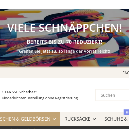
KAUF auf
RECHNUNG
& AMAZON LOGIN & PAY
VIELE SCHNÄPPCHEN!
BEREITS BIS ZU 70 REDUZIERT!
Greifen Sie jetzt zu, so lange der Vorrat reicht!
FA
100% SSL Sicherheit!
Kinderleichter Bestellung ohne Registrierung
Bi
SCHEN & GELDBÖRSEN
RUCKSÄCKE
SCHUHE &