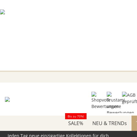
Bis zu 70%!
SALE%
NEU & TRENDs
Jeden Tag neue einzigartige Kollektionen für dich