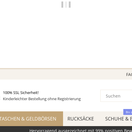
NUR FÜR DICH
VIELE MODELLE
STARK REDUZIERT
VIELE SCHNÄPPCHEN!
BEREITS BIS ZU 70 REDUZIERT!
Greifen Sie jetzt zu, so lange der Vorrat reicht!
FA
100% SSL Sicherheit!
Kinderleichter Bestellung ohne Registrierung
Bis 
TASCHEN & GELDBÖRSEN
RUCKSÄCKE
SCHUHE & 
Hervorragend ausgezeichnet mit 99% positiven Be