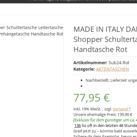
MADE IN ITALY DA
Shopper Schulter
Handtasche Rot
Artikelnummer:
Sub24.Rot
Kategorie:
AKTENTASCHEN
Nachbestellt, Lieferzeit unge
77,95 €
inkl. 19% MwSt. , zzgl.
Versand *
Unsere ehemalige Preis:
139,90 €
(
Exklusiv für dich günstiger um ca.
136
So oft in den letzten 48 Stund
Greif jetzt zu – könnte bald ausverk
Sichere dir dein Exemplar, bevor es 