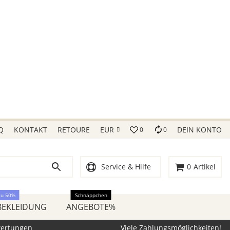
Q
KONTAKT
RETOURE
EUR
DEIN KONTO
0
0
Service & Hilfe
0
Artikel
zu 50%
Schnäppchen
BEKLEIDUNG
ANGEBOTE%
wertungen
Viele Zahlungsmöglichkeiten!