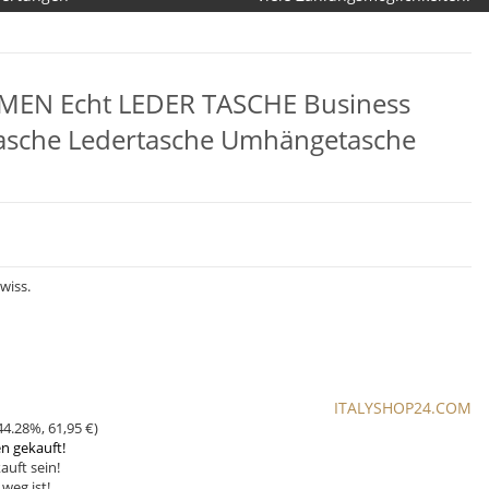
MEN Echt LEDER TASCHE Business
tasche Ledertasche Umhängetasche
wiss.
ITALYSHOP24.COM
44.28%
,
61,95 €
)
en gekauft!
auft sein!
weg ist!