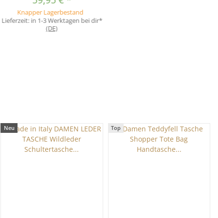
Tote Bag Metallic Handtasche
Knapper Lagerbestand
Umhängetasche Beuteltasche
Lieferzeit:
in 1-3 Werktagen bei dir*
Silber
(DE)
Neu
Top