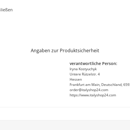
hließen
Angaben zur Produktsicherheit
verantwortliche Person:
Iryna Kostyuchyk
Untere Rützelstr. 4
Hessen
Frankfurt am Main, Deutschland, 65
order@italyshop24.com
https://www.italyshop24.com