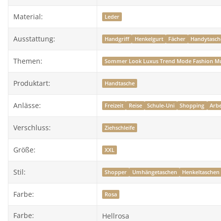
Material:
Leder
Ausstattung:
Handgriff
Henkelgurt
Fächer
Handytasch
Themen:
Sommer Look Luxus Trend Mode Fashion M
Produktart:
Handtasche
Anlässe:
Freizeit
Reise
Schule-Uni
Shopping
Arbe
Verschluss:
Ziehschleife
Größe:
XXL
Stil:
Shopper
Umhängetaschen
Henkeltaschen
Farbe:
Rosa
Farbe:
Hellrosa