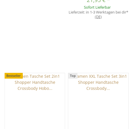
Kettentasche Unterarmtasche
Sofort Lieferbar
Handtasche Schultertasche
Lieferzeit:
in 1-3 Werktagen bei dir*
Umhängetasche Silber
(DE)
Bestseller
Top