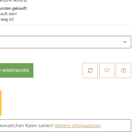
40.02%
,
40,00 €
)
tunden gekauft!
auft sein!
weg ist!
N WARENKORB
monatlichen Raten zahlen?
Weitere Informationen