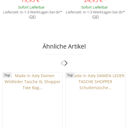
FRÜHLING SOMMER Jacket
Beuteltasche Trend-Bags PU
Sofort Lieferbar
Sofort Lieferbar
Kurz Fashion Khaki 38
Wildleder
Lieferzeit:
in 1-3 Werktagen bei dir*
Lieferzeit:
in 1-3 Werktagen bei dir*
(DE)
(DE)
Ähnliche Artikel
Top
Top