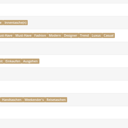
e
Innentasche(n)
ust-Have
Must-Have
Fashion
Modern
Designer
Trend
Luxus
Casual
it
Einkaufen
Ausgehen
Handtaschen
Weekender's
Reisetaschen