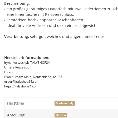
Beschreibung:
- ein großes geräumiges Hauptfach mit zwei Lederriemen zu sc
- eine Innentasche mit Reissverschluss.
- verstärkter, hochklappbarer Taschenboden
- Ideal für viele Anlässen und dazu ein Leichtgewicht
Verarbeitung:
sehr gut, weiches und angenehmes Leder
Herstellerinformationen:
Iryna Kostyuchyk ITALYSHOP24
Untere Rützelstr. 4
Hessen
Frankfurt am Main, Deutschland, 65933
order@italyshop24.com
https://italyshop24.com
Hersteller:
Made in Italy
Abteilung:
Damen