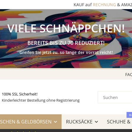
KAUF auf
RECHNUNG
& AMAZON LOGIN & PAY
VIELE SCHNÄPPCHEN!
BEREITS BIS ZU 70 REDUZIERT!
Greifen Sie jetzt zu, so lange der Vorrat reicht!
FA
100% SSL Sicherheit!
Kinderleichter Bestellung ohne Registrierung
Bi
SCHEN & GELDBÖRSEN
RUCKSÄCKE
SCHUHE &