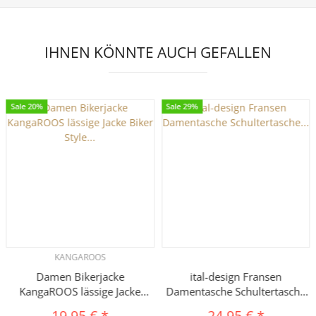
IHNEN KÖNNTE AUCH GEFALLEN
Sale 20%
Sale 29%
KANGAROOS
Damen Bikerjacke
ital-design Fransen
KangaROOS lässige Jacke
Damentasche Schultertasche
Biker Style Sweatjacke
Umhängetasche Tasche Beutel
19,95 €
*
24,95 €
*