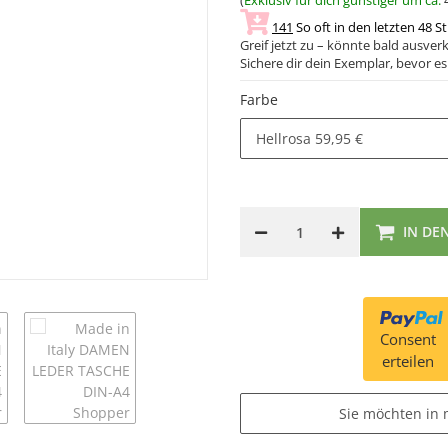
(
Exklusiv für dich günstiger um ca.
141
So oft in den letzten 48 S
Greif jetzt zu – könnte bald ausverk
Sichere dir dein Exemplar, bevor es 
Farbe
Hellrosa
59,95 €
IN DE
Consent
erteilen
Sie möchten in 