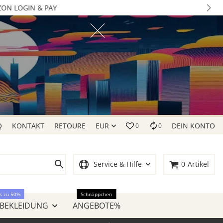
Q
KONTAKT
RETOURE
EUR
DEIN KONTO
0
0
Service & Hilfe
0
Artikel
s zu 50%
Schnäppchen
 BEKLEIDUNG
ANGEBOTE%