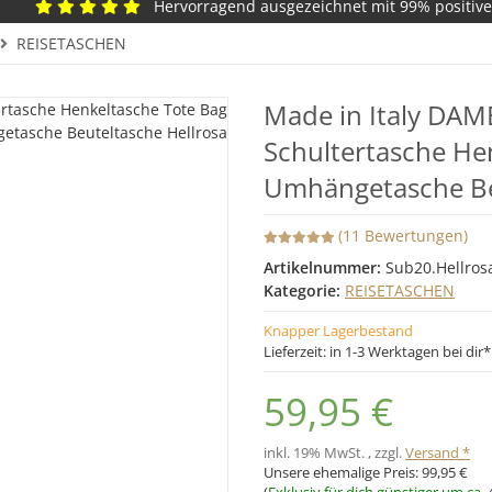
Hervorragend ausgezeichnet mit 99% positiv
REISETASCHEN
Made in Italy DA
Schultertasche He
Umhängetasche Be
(11 Bewertungen)
Artikelnummer:
Sub20.Hellros
Kategorie:
REISETASCHEN
Knapper Lagerbestand
Lieferzeit:
in 1-3 Werktagen bei dir
59,95 €
inkl. 19% MwSt. , zzgl.
Versand *
Unsere ehemalige Preis:
99,95 €