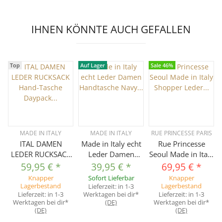
IHNEN KÖNNTE AUCH GEFALLEN
Top
Auf Lager
Sale 46%
MADE IN ITALY
MADE IN ITALY
RUE PRINCESSE PARIS
ITAL DAMEN
Made in Italy echt
Rue Princesse
LEDER RUCKSACK
Leder Damen
Seoul Made in Italy
Hand-Tasche
Handtasche Navy
Shopper Leder
59,95 €
*
39,95 €
*
69,95 €
*
Daypack
Fransentasche
Prägung Damen
Knapper
Sofort Lieferbar
Knapper
Schultertasche
Schultertasche
Tasche
Lagerbestand
Lieferzeit:
in 1-3
Lagerbestand
Lieferzeit:
in 1-3
Werktagen bei dir*
Lieferzeit:
in 1-3
Ledertasche
Nappaleder
Umhängetasche
Werktagen bei dir*
(DE)
Werktagen bei dir*
Shopper
Umhängetasche
Schultertasche
(DE)
(DE)
Lederrucksack
Crossover
Ledertasche