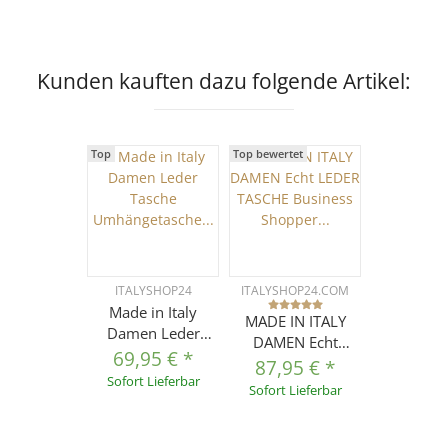
Cognac
Ledertasche
Reisetasche UVP
339
Kunden kauften dazu folgende Artikel:
Top
Top bewertet
ITALYSHOP24
ITALYSHOP24.COM
Made in Italy
MADE IN ITALY
Damen Leder
DAMEN Echt
Tasche
69,95 €
*
LEDER TASCHE
87,95 €
*
Umhängetasche
Sofort Lieferbar
Business Shopper
Sofort Lieferbar
Shopper
Schultertasche
Schultertasche
Handtasche
Handtasche
Ledertasche