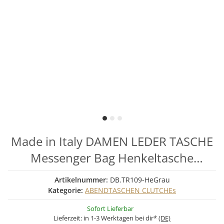
Made in Italy DAMEN LEDER TASCHE
Messenger Bag Henkeltasche
Wildleder Handtasche
Artikelnummer:
DB.TR109-HeGrau
Umhängetasche Ledertasche
Kategorie:
ABENDTASCHEN CLUTCHEs
Schultertasche Beuteltasche Fransen
Sofort Lieferbar
Lieferzeit:
in 1-3 Werktagen bei dir*
(DE)
Cross-Over HellGrau