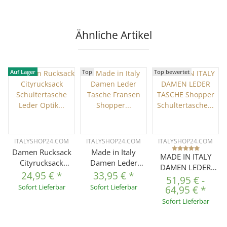
Crossbody Hobo
Umhängetasche
Bag Crossover
Rindsleder
Ledertasche
Freizeittasche
Ähnliche Artikel
Damentasche
Fransen
Auf Lager
Top
Top bewertet
ITALYSHOP24.COM
ITALYSHOP24.COM
ITALYSHOP24.COM
Damen Rucksack
Made in Italy
MADE IN ITALY
Cityrucksack
Damen Leder
DAMEN LEDER
Schultertasche
Tasche Fransen
24,95 €
*
33,95 €
*
TASCHE Shopper
51,95 €
-
Leder Optik
Shopper
Sofort Lieferbar
Sofort Lieferbar
Schultertasche
64,95 €
*
Backpack Tasche
Kettentasche
Umhängetasche
Sofort Lieferbar
Daypack
Beutel Wildleder
Hobo Bag
Handtasche
Handtasche
Handtasche
Umhängetasche
Umhängetasche