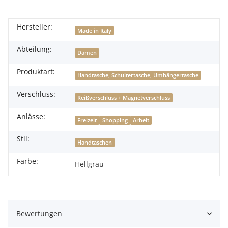
Hersteller:
Made in Italy
Abteilung:
Damen
Produktart:
Handtasche, Schultertasche, Umhängertasche
Verschluss:
Reißverschluss + Magnetverschluss
Anlässe:
Freizeit
Shopping
Arbeit
Stil:
Handtaschen
Farbe:
Hellgrau
Bewertungen