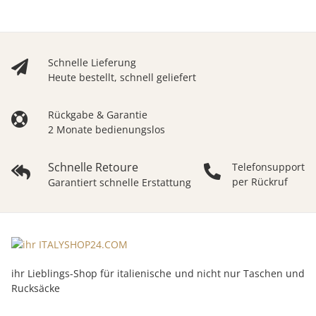
CrossOver
Bucket Bag
Ledertasche
Schultertasche
Henkeltasche
Ledertasche TR977
sub25
Schnelle Lieferung
Heute bestellt, schnell geliefert
Rückgabe & Garantie
2 Monate bedienungslos
Schnelle Retoure
Telefonsupport
per Rückruf
Garantiert schnelle Erstattung
ihr Lieblings-Shop für italienische und nicht nur Taschen und
Rucksäcke