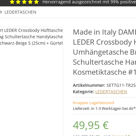
Hervorragend ausgezeichnet mit 99% positiv
LEDERTASCHEN
Made in Italy DAM
LEDER Crossbody 
Umhängetasche Br
Schultertasche Ha
Kosmetiktasche #1
Artikelnummer:
SETTG11-TR259
Kategorie:
LEDERTASCHEN
Knapper Lagerbestand
Lieferzeit:
in 1-3 Werktagen bei dir
49,95 €