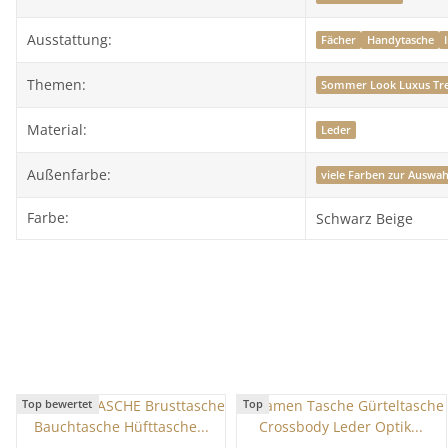
Ausstattung:
Fächer
Handytasche
Themen:
Sommer Look Luxus Tr
Material:
Leder
Außenfarbe:
viele Farben zur Auswah
Farbe:
Schwarz Beige
Top bewertet
Top