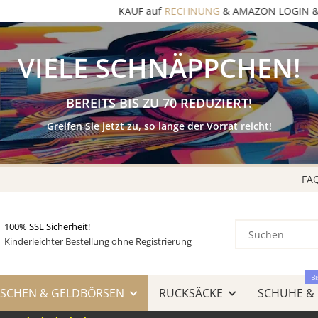
KAUF auf
RECHNUNG
& AMAZON LOGIN & PAY
VIELE SCHNÄPPCHEN!
BEREITS BIS ZU 70 REDUZIERT!
Greifen Sie jetzt zu, so lange der Vorrat reicht!
FA
100% SSL Sicherheit!
Kinderleichter Bestellung ohne Registrierung
Bi
SCHEN & GELDBÖRSEN
RUCKSÄCKE
SCHUHE &