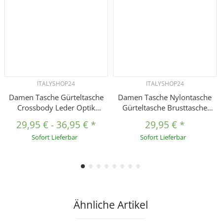
ITALYSHOP24
ITALYSHOP24
Damen Tasche Gürteltasche
Damen Tasche Nylontasche
Crossbody Leder Optik
Gürteltasche Brusttasche
Hüfttasche Bauchtasche
Crossbody Hüfttasche
29,95 €
-
36,95 €
*
29,95 €
*
Umhängetasche Cross-Over
Bauchtasche Bodybag
Sofort Lieferbar
Sofort Lieferbar
Bodybag Schultertasche
Umhängetasche Cross-Over
Handytasche Leder Optik
Schultertasche Handytasche
Slingntasche Reise Bag
Ähnliche Artikel