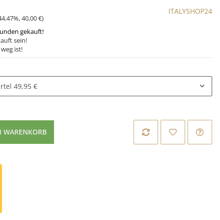
ITALYSHOP24
44.47%
,
40,00 €
)
tunden gekauft!
auft sein!
weg ist!
rtel
49,95 €
N WARENKORB