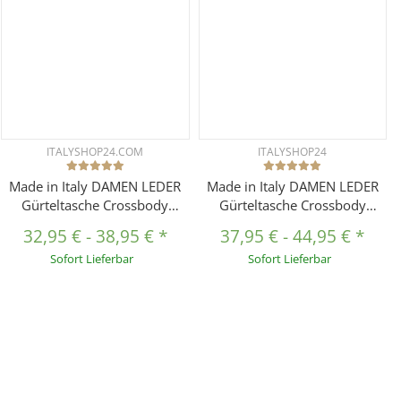
ITALYSHOP24.COM
ITALYSHOP24
Made in Italy DAMEN LEDER
Made in Italy DAMEN LEDER
Gürteltasche Crossbody
Gürteltasche Crossbody
Hüfttasche Bauchtasche
Teddyfell Bauchtasche
32,95 €
-
38,95 €
*
37,95 €
-
44,95 €
*
Umhängetasche Brusttasche
Hüfttasche Kunstfell
Sofort Lieferbar
Sofort Lieferbar
CrossOver Bodybag
Umhängetasche Brusttasche
Schultertasche Handytasche
CrossOver Bodybag
Geldtasche Tasche
Schultertasche Teddy Pelz Fell
Schminktasche
Plüsch
Kosmetiktasche