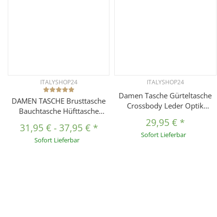
ITALYSHOP24
ITALYSHOP24
Damen Tasche Gürteltasche
DAMEN TASCHE Brusttasche
Crossbody Leder Optik
Bauchtasche Hüfttasche
Hüfttasche Bauchtasche
Crossbody Unisex
29,95 €
*
Umhängetasche Cross-Over
31,95 €
-
37,95 €
*
Schultertasche
Sofort Lieferbar
Bodybag Schultertasche
Sofort Lieferbar
Umhängetasche Kunstleder
Handytasche Geldtasche
Gürteltasche Crossover
Schminktasche
Slingntasche Reise Bag
Kosmetiktasche