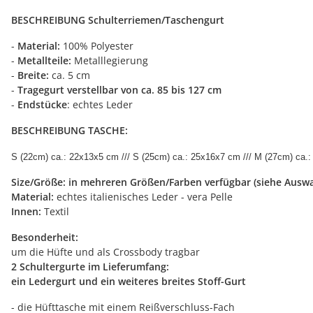
BESCHREIBUNG
Schulterriemen/Taschengurt
-
Material:
100% Polyester
-
Metallteile:
Metalllegierung
-
Breite:
ca. 5 cm
-
Tragegurt verstellbar von ca. 85 bis 127 cm
-
Endstücke
: echtes Leder
BESCHREIBUNG TASCHE:
S (22cm) ca.: 22x13x5 cm /// S (25cm) ca.: 25x16x7 cm /// M (27cm) ca.
Size/Größe: in mehreren Größen/Farben verfügbar (siehe Auswa
Material:
echtes italienisches Leder - vera Pelle
Innen:
Textil
Besonderheit:
um die Hüfte und als Crossbody tragbar
2 Schultergurte im Lieferumfang:
ein Ledergurt und ein weiteres breites Stoff-Gurt
- die Hüfttasche mit einem Reißverschluss-Fach