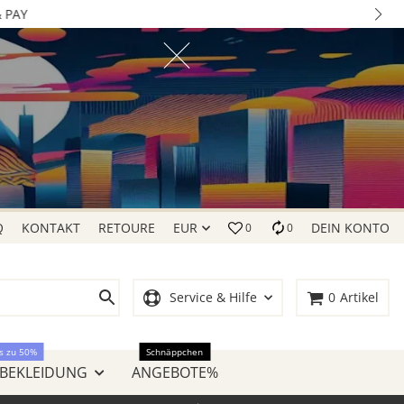
Q
KONTAKT
RETOURE
EUR
DEIN KONTO
0
0
Service & Hilfe
0
Artikel
s zu 50%
Schnäppchen
 BEKLEIDUNG
ANGEBOTE%