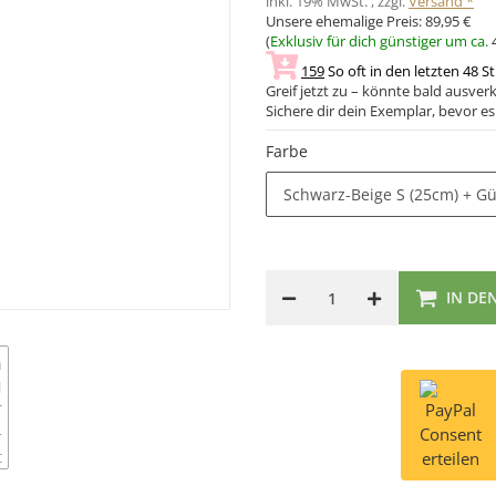
inkl. 19% MwSt. , zzgl.
Versand *
Unsere ehemalige Preis:
89,95 €
(
Exklusiv für dich günstiger um ca.
159
So oft in den letzten 48 S
Greif jetzt zu – könnte bald ausverk
Sichere dir dein Exemplar, bevor es 
Farbe
Schwarz-Beige S (25cm) + Gü
IN DE
Consent
erteilen