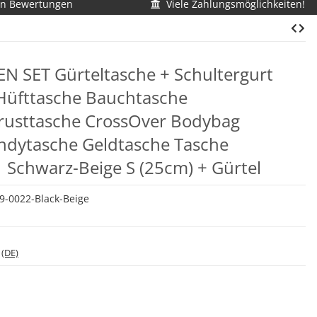
en Bewertungen
Viele Zahlungsmöglichkeiten!
EN SET Gürteltasche + Schultergurt
Hüfttasche Bauchtasche
usttasche CrossOver Bodybag
ndytasche Geldtasche Tasche
 Schwarz-Beige S (25cm) + Gürtel
-0022-Black-Beige
*
(DE)