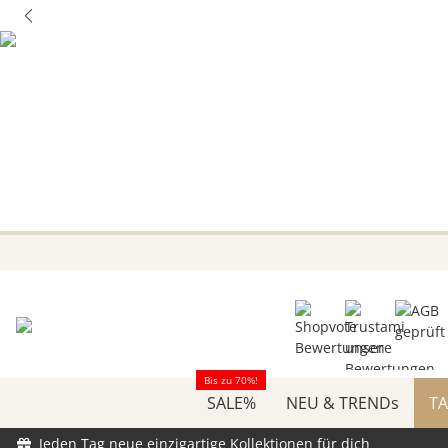
Bis zu 70%!
SALE%
NEU & TRENDs
TA
Jeden Tag neue einzigartige Kollektionen für dich