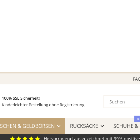
KAUF auf
RECHNUNG
& AMAZON LOGIN & PAY
VIELE SCHNÄPPCHEN!
BEREITS BIS ZU 70 REDUZIERT!
Greifen Sie jetzt zu, so lange der Vorrat reicht!
FA
100% SSL Sicherheit!
Kinderleichter Bestellung ohne Registrierung
Bi
SCHEN & GELDBÖRSEN
RUCKSÄCKE
SCHUHE &
Hervorragend ausgezeichnet mit 99% positiv