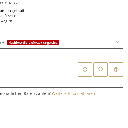
38.91%
,
35,00 €
)
tunden gekauft!
auft sein!
weg ist!
5 €
Nachbestellt, Lieferzeit ungewiss.
monatlichen Raten zahlen?
Weitere Informationen