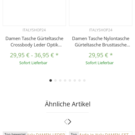
ITALYSHOP24
ITALYSHOP24
Damen Tasche Gürteltasche
Damen Tasche Nylontasche
Crossbody Leder Optik
Gürteltasche Brusttasche
Hüfttasche Bauchtasche
Crossbody Hüfttasche
29,95 €
-
36,95 €
*
29,95 €
*
Umhängetasche Cross-Over
Bauchtasche Bodybag
Sofort Lieferbar
Sofort Lieferbar
Bodybag Schultertasche
Umhängetasche Cross-Over
Handytasche Leder Optik
Schultertasche Handytasche
Slingntasche Reise Bag
Ähnliche Artikel
Top bewertet
Top