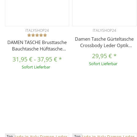
ITALYSHOP24
ITALYSHOP24
Damen Tasche Gürteltasche
DAMEN TASCHE Brusttasche
Crossbody Leder Optik
Bauchtasche Hüfttasche
Hüfttasche Bauchtasche
Crossbody Unisex
29,95 €
*
Umhängetasche Cross-Over
31,95 €
-
37,95 €
*
Schultertasche
Sofort Lieferbar
Bodybag Schultertasche
Sofort Lieferbar
Umhängetasche Kunstleder
Handytasche Geldtasche
Gürteltasche Crossover
Schminktasche
Slingntasche Reise Bag
Kosmetiktasche
Top
Top