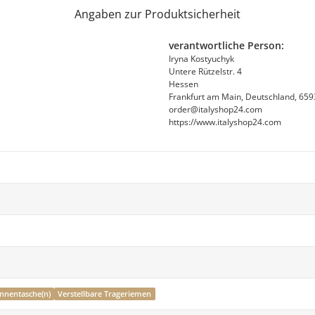
Angaben zur Produktsicherheit
verantwortliche Person:
Iryna Kostyuchyk
Untere Rützelstr. 4
Hessen
Frankfurt am Main, Deutschland, 65
order@italyshop24.com
https://www.italyshop24.com
Innentasche(n)
Verstellbare Trageriemen