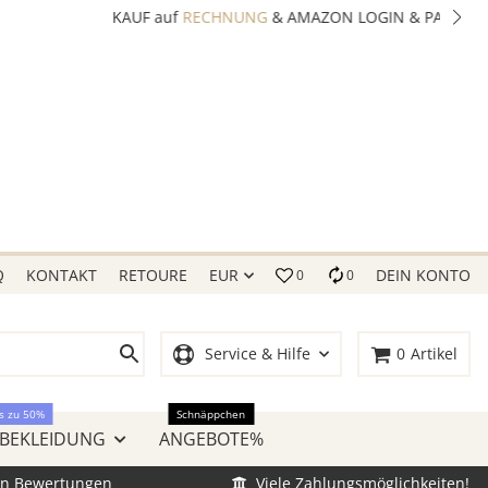
Q
KONTAKT
RETOURE
EUR
DEIN KONTO
0
0
Service & Hilfe
0
Artikel
s zu 50%
Schnäppchen
 BEKLEIDUNG
ANGEBOTE%
en Bewertungen
Viele Zahlungsmöglichkeiten!