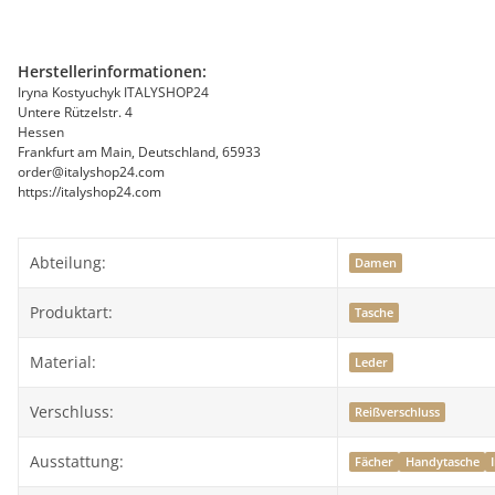
Herstellerinformationen:
Iryna Kostyuchyk ITALYSHOP24
Untere Rützelstr. 4
Hessen
Frankfurt am Main, Deutschland, 65933
order@italyshop24.com
https://italyshop24.com
Abteilung:
Damen
Produktart:
Tasche
Material:
Leder
Verschluss:
Reißverschluss
Ausstattung:
Fächer
Handytasche