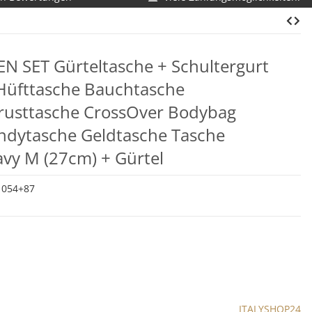
EN SET Gürteltasche + Schultergurt
Hüfttasche Bauchtasche
usttasche CrossOver Bodybag
ndytasche Geldtasche Tasche
vy M (27cm) + Gürtel
1054+87
ITALYSHOP24