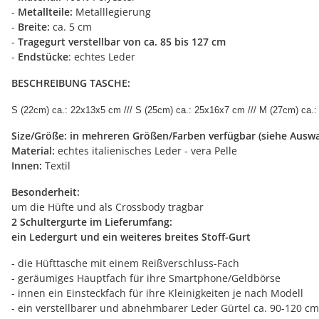
-
Metallteile:
Metalllegierung
-
Breite:
ca. 5 cm
-
Tragegurt verstellbar von ca. 85 bis 127 cm
-
Endstücke
: echtes Leder
BESCHREIBUNG TASCHE:
S (22cm) ca.: 22x13x5 cm /// S (25cm) ca.: 25x16x7 cm /// M (27cm) ca.
Size/Größe: in mehreren Größen/Farben verfügbar (siehe Auswa
Material:
echtes italienisches Leder - vera Pelle
Innen:
Textil
Besonderheit:
um die Hüfte und als Crossbody tragbar
2 Schultergurte im Lieferumfang:
ein Ledergurt und ein weiteres breites Stoff-Gurt
- die Hüfttasche mit einem Reißverschluss-Fach
- geräumiges Hauptfach für ihre Smartphone/Geldbörse
- innen ein Einsteckfach für ihre Kleinigkeiten je nach Modell
- ein verstellbarer und abnehmbarer Leder Gürtel ca. 90-120 cm