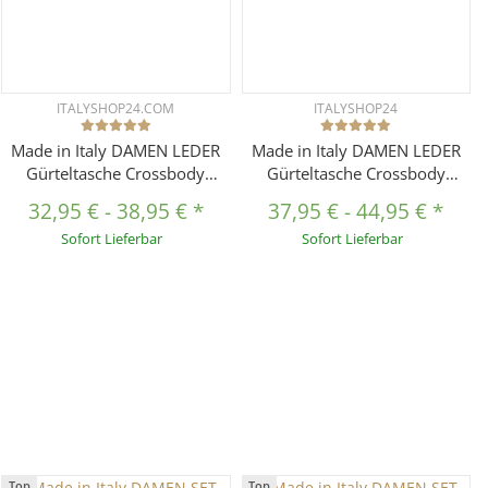
ITALYSHOP24.COM
ITALYSHOP24
Made in Italy DAMEN LEDER
Made in Italy DAMEN LEDER
Gürteltasche Crossbody
Gürteltasche Crossbody
Hüfttasche Bauchtasche
Teddyfell Bauchtasche
32,95 €
-
38,95 €
*
37,95 €
-
44,95 €
*
Umhängetasche Brusttasche
Hüfttasche Kunstfell
Sofort Lieferbar
Sofort Lieferbar
CrossOver Bodybag
Umhängetasche Brusttasche
Schultertasche Handytasche
CrossOver Bodybag
Geldtasche Tasche
Schultertasche Teddy Pelz Fell
Schminktasche
Plüsch
Kosmetiktasche
Top
Top