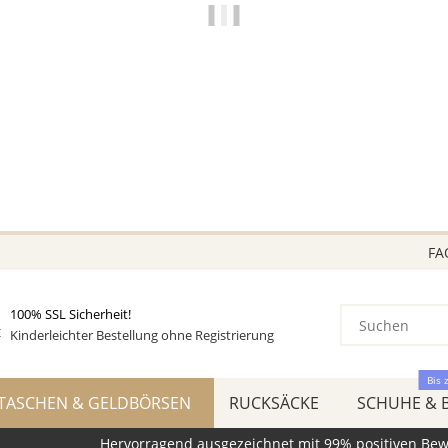
NUR FÜR DICH
VIELE MODELLE
STARK REDUZIERT
VIELE SCHNÄPPCHEN!
BEREITS BIS ZU 70 REDUZIERT!
Greifen Sie jetzt zu, so lange der Vorrat reicht!
FA
100% SSL Sicherheit!
Kinderleichter Bestellung ohne Registrierung
Bis 
TASCHEN & GELDBÖRSEN
RUCKSÄCKE
SCHUHE & 
Hervorragend ausgezeichnet mit 99% positiven Be