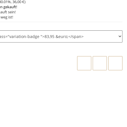
30.01%
,
36,00 €
)
en gekauft!
auft sein!
weg ist!