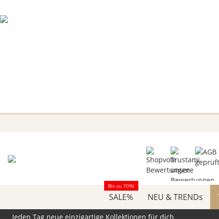
Bis zu 70%!
SALE%
NEU & TRENDs
Jeden Tag neue einzigartige Kollektionen für dich