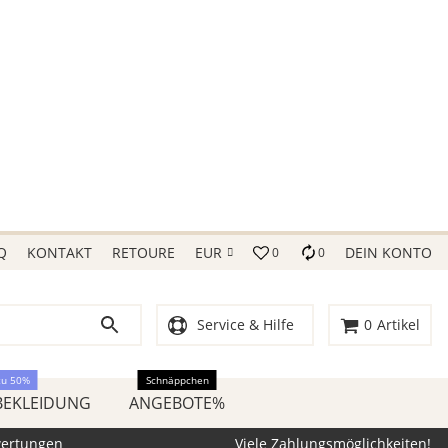
Q
KONTAKT
RETOURE
EUR
DEIN KONTO
0
0
Service & Hilfe
0
Artikel
zu 50%
Schnäppchen
BEKLEIDUNG
ANGEBOTE%
wertungen
Viele Zahlungsmöglichkeiten!