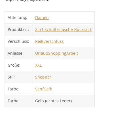
Abteilung:
Damen
Produktart:
2in1 Schultertasche-Rucksack
Verschluss:
Reißverschluss
Anlässe:
Urlaub
Shopping
Arbeit
Größe:
XXL
Stil:
Shopper
Farbe:
SenfGelb
Farbe:
Gelb (echtes Leder)