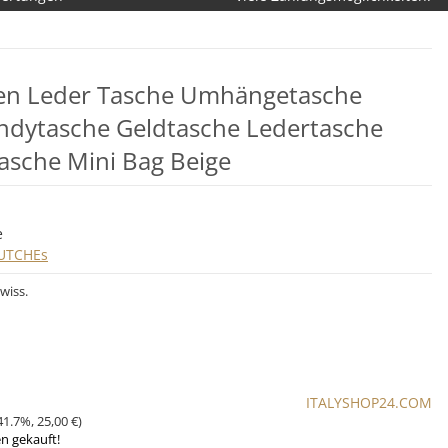
men Leder Tasche Umhängetasche
ndytasche Geldtasche Ledertasche
sche Mini Bag Beige
e
UTCHEs
wiss.
ITALYSHOP24.COM
41.7%
,
25,00 €
)
en gekauft!