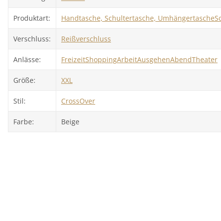
Produktart:
Handtasche, Schultertasche, Umhängertasche
S
Verschluss:
Reißverschluss
Anlässe:
Freizeit
Shopping
Arbeit
Ausgehen
Abend
Theater
Größe:
XXL
Stil:
CrossOver
Farbe:
Beige
Top