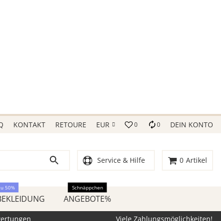
Q
KONTAKT
RETOURE
EUR
DEIN KONTO
0
0
Service & Hilfe
0
Artikel
zu 50%
Schnäppchen
BEKLEIDUNG
ANGEBOTE%
wertungen
Viele Zahlungsmöglichkeiten!