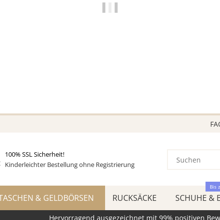
NUR FÜR DICH
VIELE MODELLE
STARK REDUZIERT
VIELE SCHNÄPPCHEN!
BEREITS BIS ZU 70 REDUZIERT!
Greifen Sie jetzt zu, so lange der Vorrat reicht!
FA
100% SSL Sicherheit!
Kinderleichter Bestellung ohne Registrierung
Bis 
TASCHEN & GELDBÖRSEN
RUCKSÄCKE
SCHUHE & 
Hervorragend ausgezeichnet mit 99% positiven Be