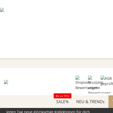
Bis zu 70%!
SALE%
NEU & TRENDs
Jeden Tag neue einzigartige Kollektionen für dich