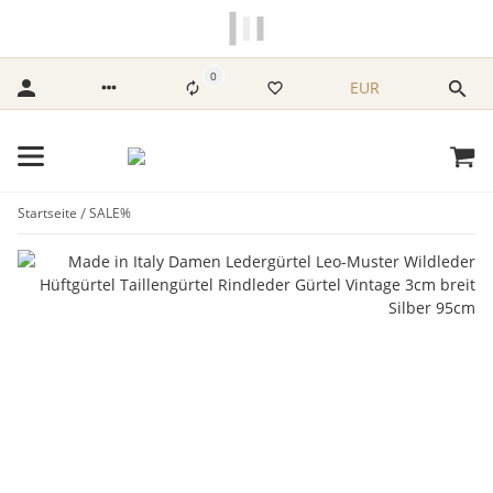
NUR FÜR DICH
VIELE MODELLE
STARK REDUZIERT
0
EUR
Startseite
SALE%