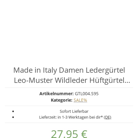
Made in Italy Damen Ledergürtel
Leo-Muster Wildleder Hüftgürtel
Taillengürtel Rindleder Gürtel Vintage
Artikelnummer:
GTL004.S95
3cm breit Silber 95cm
Kategorie:
SALE%
Sofort Lieferbar
Lieferzeit:
in 1-3 Werktagen bei dir*
(DE)
27,95 €