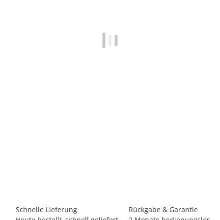
ITALYSHOP24.COM
Made in Italy Damen Leder Smartphone Tasche
Umhängetasche Schultertasche Handytasche Minibag
Geldtasche Ledertasche Crossbody Abendtasche
19,75 €
-
24,95 €
*
Sofort Lieferbar
Schnelle Lieferung
Rückgabe & Garantie
Heute bestellt, schnell geliefert
2 Monate bedienungslos