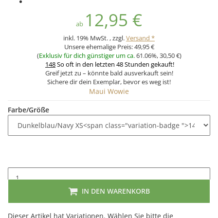
12,95 €
ab
inkl. 19% MwSt. , zzgl.
Versand *
Unsere ehemalige Preis:
49,95 €
(
Exklusiv für dich günstiger um ca.
61.06%
,
30,50 €
)
148
So oft in den letzten 48 Stunden gekauft!
Greif jetzt zu – könnte bald ausverkauft sein!
Sichere dir dein Exemplar, bevor es weg ist!
Maui Wowie
Farbe/Größe
IN DEN WARENKORB
x
Dieser Artikel hat Variationen. Wählen Sie bitte die