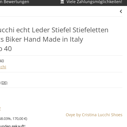
en Bewertungen
Viele Zahlungsmöglichkeiten!
cchi echt Leder Stiefel Stiefeletten
s Biker Hand Made in Italy
o 40
40
cchi
*
(DE)
*
Ovye by Cristina Lucchi Shoes
68.03%
,
170,00 €
)
tunden gekauft!