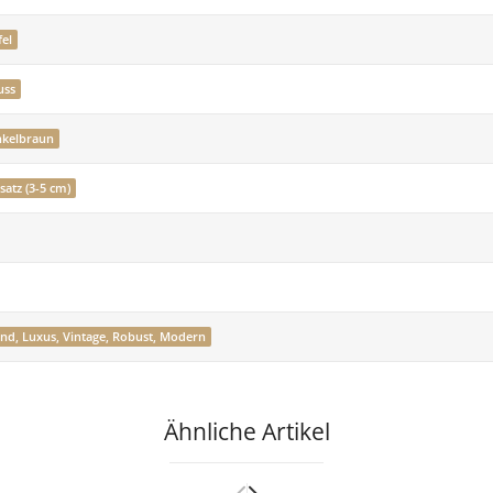
el
uss
kelbraun
satz (3-5 cm)
end, Luxus, Vintage, Robust, Modern
Ähnliche Artikel