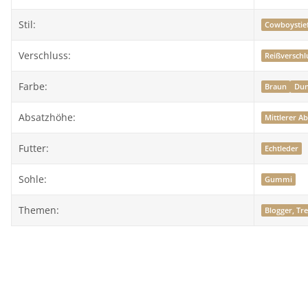
Stil:
Cowboystief
Verschluss:
Reißverschl
Farbe:
Braun
Dun
Absatzhöhe:
Mittlerer Ab
Futter:
Echtleder
Sohle:
Gummi
Themen:
Blogger, Tr