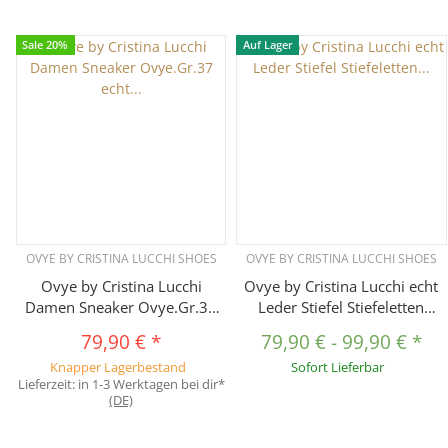
Sale 20%
Auf Lager
OVYE BY CRISTINA LUCCHI SHOES
OVYE BY CRISTINA LUCCHI SHOES
Ovye by Cristina Lucchi
Ovye by Cristina Lucchi echt
Damen Sneaker Ovye.Gr.37
Leder Stiefel Stiefeletten
echt Leder Schuhe
Schuhe Ankle Boots Biker
79,90 €
*
79,90 €
-
99,90 €
*
Strasssteine
FB850
Knapper Lagerbestand
Sofort Lieferbar
Lieferzeit:
in 1-3 Werktagen bei dir*
(DE)