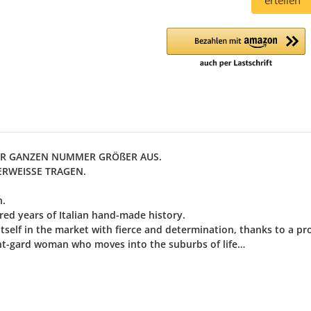
erteilen
 ZUR GANZEN NUMMER GRÖßER AUS.
ERWEISSE TRAGEN.
n.
ed years of Italian hand-made history.
 itself in the market with fierce and determination, thanks to a 
ant-gard woman who moves into the suburbs of life…