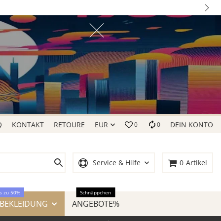
Q
KONTAKT
RETOURE
EUR
DEIN KONTO
0
0
Service & Hilfe
0
Artikel
s zu 50%
Schnäppchen
 BEKLEIDUNG
ANGEBOTE%