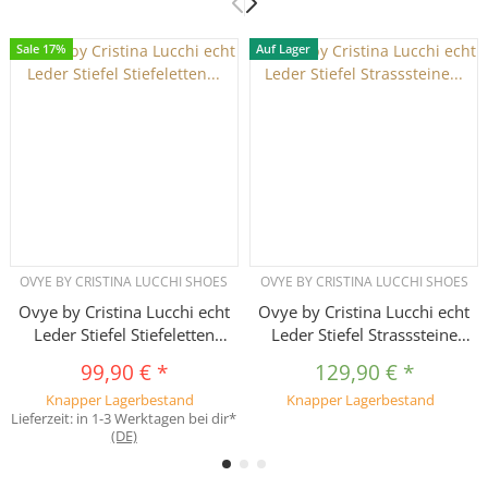
Sale 17%
Auf Lager
OVYE BY CRISTINA LUCCHI SHOES
OVYE BY CRISTINA LUCCHI SHOES
Ovye by Cristina Lucchi echt
Ovye by Cristina Lucchi echt
Leder Stiefel Stiefeletten
Leder Stiefel Strasssteine
Schuhe Ankle Boots Biker
Stiefeletten Schuhe Ankle
99,90 €
*
129,90 €
*
Biker Boots Hand Made in
Knapper Lagerbestand
Knapper Lagerbestand
Italy
Lieferzeit:
in 1-3 Werktagen bei dir*
(DE)