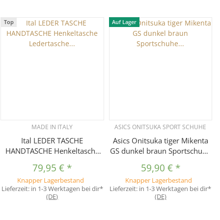
Top
Auf Lager
MADE IN ITALY
ASICS ONITSUKA SPORT SCHUHE
Ital LEDER TASCHE
Asics Onitsuka tiger Mikenta
HANDTASCHE Henkeltasche
GS dunkel braun Sportschuhe
Ledertasche Hobo-Bag
Schuhe SNEAKER 37,5
79,95 €
*
59,90 €
*
Beuteltasche Schultertasche
Knapper Lagerbestand
Knapper Lagerbestand
CrossOver Bowlingbag
Lieferzeit:
in 1-3 Werktagen bei dir*
Lieferzeit:
in 1-3 Werktagen bei dir*
(DE)
(DE)