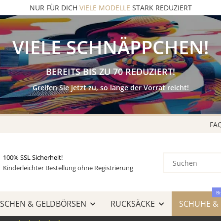
KAUF auf
RECHNUNG
& AMAZON LOGIN & PAY
VIELE SCHNÄPPCHEN!
BEREITS BIS ZU 70 REDUZIERT!
Greifen Sie jetzt zu, so lange der Vorrat reicht!
FA
100% SSL Sicherheit!
Kinderleichter Bestellung ohne Registrierung
Bi
SCHEN & GELDBÖRSEN
RUCKSÄCKE
SCHUHE &