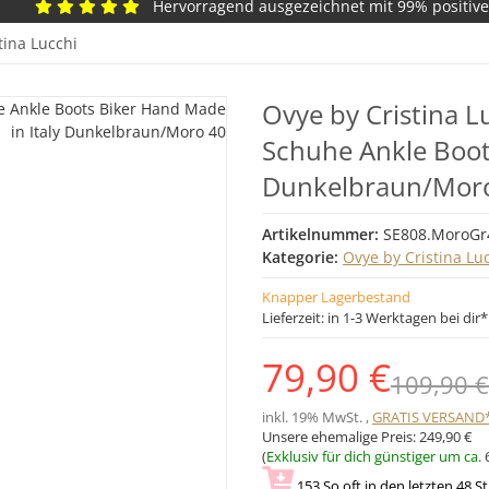
Hervorragend ausgezeichnet mit 99% positiv
tina Lucchi
Ovye by Cristina Lu
Schuhe Ankle Boot
Dunkelbraun/Mor
Artikelnummer:
SE808.MoroGr
Kategorie:
Ovye by Cristina Lu
Knapper Lagerbestand
Lieferzeit:
in 1-3 Werktagen bei dir
79,90 €
109,90 €
inkl. 19% MwSt. ,
GRATIS VERSAND
Unsere ehemalige Preis:
249,90 €
(
Exklusiv für dich günstiger um ca.
153
So oft in den letzten 48 S